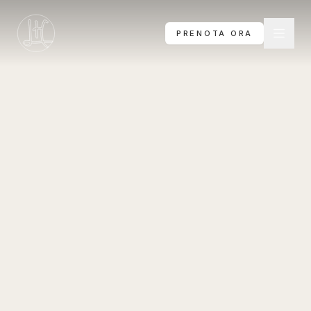
Vai al contenuto principale
PRENOTA ORA